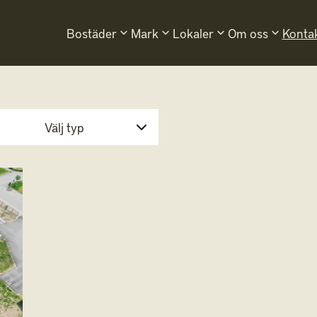
Bostäder
Mark
Lokaler
Om oss
Kontak
keyboard_arrow_down
keyboard_arrow_down
keyboard_arrow_down
keyboard_arrow_down
Välj typ